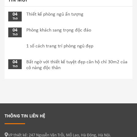
TIN MỚI
04
Thiết kế phòng ngủ ấn tượng
Th9
04
Phòng khách sang trọng độc đáo
Th9
1 số cách trang trí phòng ngủ đẹp
04
Bất ngờ với thiết kế tuyệt đẹp căn hộ chỉ 30m2 của
Th9
cô nàng độc thân
THÔNG TIN LIÊN HỆ
VP thiết kế: 247 Nguyễn Văn Trỗi, Mỗ Lao, Hà Đông, Hà Nội.